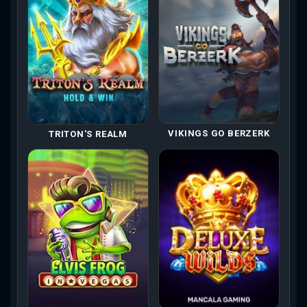
VIKINGS GO BERZERK
TRITON'S REALM