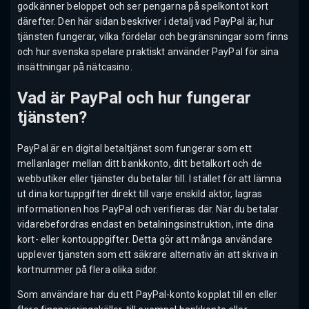
godkänner beloppet och ser pengarna på spelkontot kort
därefter. Den här sidan beskriver i detalj vad PayPal är, hur
tjänsten fungerar, vilka fördelar och begränsningar som finns
och hur svenska spelare praktiskt använder PayPal för sina
insättningar på nätcasino.
Vad är PayPal och hur fungerar
tjänsten?
PayPal är en digital betaltjänst som fungerar som ett
mellanlager mellan ditt bankkonto, ditt betalkort och de
webbutiker eller tjänster du betalar till. I stället för att lämna
ut dina kortuppgifter direkt till varje enskild aktör, lagras
informationen hos PayPal och verifieras där. När du betalar
vidarebefordras endast en betalningsinstruktion, inte dina
kort- eller kontouppgifter. Detta gör att många användare
upplever tjänsten som ett säkrare alternativ än att skriva in
kortnummer på flera olika sidor.
Som användare har du ett PayPal-konto kopplat till en eller