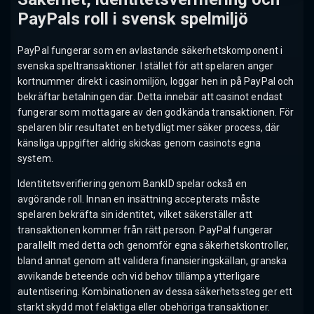
PayPals roll i svensk spelmiljö
PayPal fungerar som en avlastande säkerhetskomponent i
svenska speltransaktioner. I stället för att spelaren anger
kortnummer direkt i casinomiljön, loggar hen in på PayPal och
bekräftar betalningen där. Detta innebär att casinot endast
fungerar som mottagare av den godkända transaktionen. För
spelaren blir resultatet en betydligt mer säker process, där
känsliga uppgifter aldrig skickas genom casinots egna
system.
Identitetsverifiering genom BankID spelar också en
avgörande roll. Innan en insättning accepterats måste
spelaren bekräfta sin identitet, vilket säkerställer att
transaktionen kommer från rätt person. PayPal fungerar
parallellt med detta och genomför egna säkerhetskontroller,
bland annat genom att validera finansieringskällan, granska
avvikande beteende och vid behov tillämpa ytterligare
autentisering. Kombinationen av dessa säkerhetssteg ger ett
starkt skydd mot felaktiga eller obehöriga transaktioner.