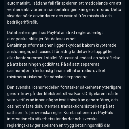
automatiskt. I sådana fall får spelaren ett meddelande om att
verifiera aktiviteten innan betalningen kan genomföras. Detta
skyddar både användaren och casinot från missbruk och
bedrägeriförsök.
Datahanteringen hos PayPal är strikt reglerad enligt
europeiska riktlinjer för datasäkerhet.
Betalningsinformationen ligger skyddad bakom krypterade
anslutningar, och casinot får aldrig ta del av kortuppgifter
eller kontonummer. I stället får casinot endast en bekräftelse
på att betalningen godkänts. På så sätt separeras
casinomiljön från känslig finansiell information, vilket
minimerar riskerna för oönskad exponering.
Den svenska licensmodellen förstärker säkerheten ytterligare
genom krav på identitetskontroll via BankID. Spelaren måste
vara verifierad innan någon insättning kan genomföras, och
casinot måste dokumentera transaktionshistoriken på ett
sätt som följer svenska regler. Kombinationen av PayPals
internationella säkerhetsstandarder och svenska
regleringskrav ger spelaren en trygg betalningsmiljö där