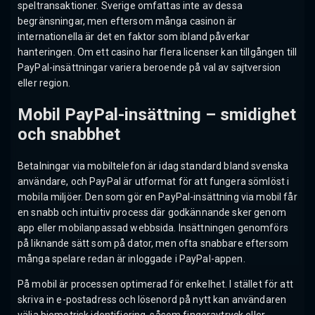
speltransaktioner. Sverige omfattas inte av dessa
begränsningar, men eftersom många casinon är
internationella är det en faktor som ibland påverkar
hanteringen. Om ett casino har flera licenser kan tillgången till
PayPal-insättningar variera beroende på val av sajtversion
eller region.
Mobil PayPal-insättning – smidighet
och snabbhet
Betalningar via mobiltelefon är idag standard bland svenska
användare, och PayPal är utformat för att fungera sömlöst i
mobila miljöer. Den som gör en PayPal-insättning via mobil får
en snabb och intuitiv process där godkännande sker genom
app eller mobilanpassad webbsida. Insättningen genomförs
på liknande sätt som på dator, men ofta snabbare eftersom
många spelare redan är inloggade i PayPal-appen.
På mobil är processen optimerad för enkelhet. I stället för att
skriva in e-postadress och lösenord på nytt kan användaren
välja biometrisk identifiering, såsom fingeravtryck eller