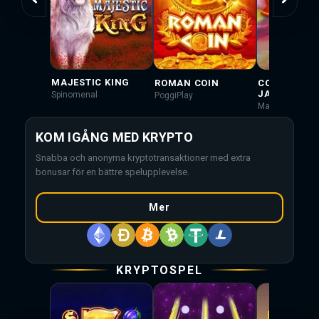
MAJESTIC KING
ROMAN COIN
COIN CRAZE
JACKPOT
Spinomenal
PoggiPlay
Mancala
KOM IGÅNG MED KRYPTO
Snabba och anonyma kryptotransaktioner med extra
bonusar för en bättre spelupplevelse.
Mer
KRYPTOSPEL