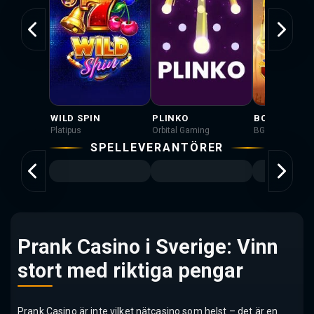
WILD SPIN
PLINKO
BOOK OF CA
Platipus
Orbital Gaming
BGaming
SPELLEVERANTÖRER
Prank Casino i Sverige: Vinn
stort med riktiga pengar
Prank Casino är inte vilket nätcasino som helst – det är en