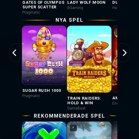
LADY WOLF MOON
GATES OF OLYMPUS
DUEL AT DA
SUPER SCATTER
BGaming
Hacksaw
Pragmatic
NYA SPEL
⚡
SUGAR RUSH 1000
Pragmatic
AMAZONS R
TRAIN RAIDERS:
HOLD & WIN
Endorphina
GameBeat
REKOMMENDERADE SPEL
⚡