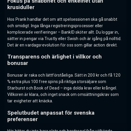
Fokus på snabbhet och enkelhet utan
krusiduller
Hos Prank handlar det om att spelsessionen ska gå snabbt
och smidigt. Inga långa registreringsprocesser eller
komplicerade verifieringar – BankID sköter allt. Du loggar in,
sätter in pengar via Trustly eller Swish och är igång på nolltid.
Det är en vardagsrevolution för oss som gillar action direkt.
Transparens och ärlighet i villkor och
bonusar
Bonusar är raka och lättförståeliga. Sätt in 200 kr och få 120
% extra plus 100 free spins på riktiga storsäljare som
Starburst och Book of Dead – inga dolda krav eller krångel.
Villkoren är klara, och inget snack om omsättningskrav som
tar evigheter att knäcka.
Spelutbudet anpassat för svenska
preferenser