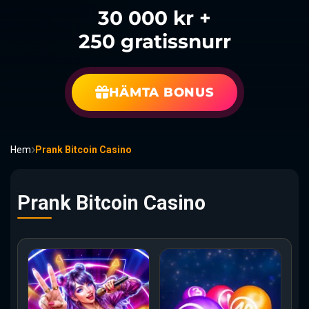
30 000 kr +
250 gratissnurr
HÄMTA BONUS
Hem
Prank Bitcoin Casino
Prank Bitcoin Casino