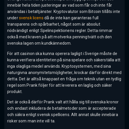
innebär hela tiden justeringar av vad som får och inte får
användas i betaltjänster. Kryptovalutor som Bitcoin tillåts inte
under
svensk licens
då de inte kan garanteras full
transparens och spårbarhet, något som är absolut
nödvändigt enligt Spelinspektionens regler. Detta rimmar
också med kraven på att motverka penningtvätt och den
svenska lagen om kundkännedom.
För att casinon ska kunna operera lagligt i Sverige måste de
kunna verifiera identiteten på sina spelare och säkerställa att
inga olagliga medel används. Kryptosystemen, med sina
naturgivna anonymitetsmöjligheter, krockar därför direkt med
detta. Det är alltså knappast en fråga om teknik utan en tydlig
regel som Prank följer för att leverera en laglig och säker
produkt.
Det är också därför Prank valt att hålla sig till svenska kronor
och endast inkludera de betalmetoder som är accepterade
och säkra enligt svensk spellicens. Allt annat skulle innebära
risker som man inte vill ta.