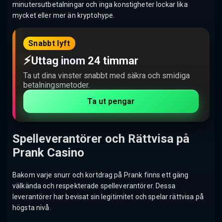
minutersutbetalningar och inga konstigheter lockar lika
mycket eller mer än kryptohype.
Snabbt lyft
⚡
Uttag inom 24 timmar
Ta ut dina vinster snabbt med säkra och smidiga
betalningsmetoder.
Ta ut pengar
Spelleverantörer och Rättvisa på
Prank Casino
Bakom varje snurr och kortdrag på Prank finns ett gäng
välkända och respekterade spelleverantörer. Dessa
leverantörer har bevisat sin legitimitet och spelar rättvisa på
högsta nivå.