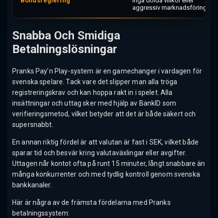
Bonusreglering
Inga dolda villkor eller
aggressiv marknadsföring
Snabba Och Smidiga
Betalningslösningar
Pranks Pay’n Play-system är en gamechanger i vardagen för
svenska spelare. Tack vare det slipper man alla tröga
registreringskrav och kan hoppa rakt in i spelet. Alla
insättningar och uttag sker med hjälp av BankID som
verifieringsmetod, vilket betyder att det är både säkert och
supersnabbt.
En annan riktig fördel är att valutan är fast i SEK, vilket både
sparar tid och besvär kring valutaväxlingar eller avgifter.
Uttagen når kontot ofta på runt 15 minuter, långt snabbare än
många konkurrenter och med tydlig kontroll genom svenska
bankkanaler.
Här är några av de främsta fördelarna med Pranks
betalningssystem: