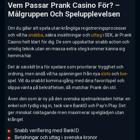
Vem Passar Prank Casino För? –
Målgruppen Och Spelupplevelsen
Om du gillar att spela utan krångliga registreringsprocesser
och vill ha
snabba
, säkra insättningar och
uttag
i SEK, är Prank
Casino helt klart för dig. De som uppskattar snabb action och
smidig teknik utan en massa extra steg kommer känna sig
hemma här.
Det är särskilt bra för spelare som prioriterar trygghet och
ordning, men ändå vill ha spänningen från nya
slots
och
live
-
spel. Vill du snabbt komma igång med dina favoritspel och
slippa vänta på bekräftelser, då matchar Prank din stil.
Även den som är ny på den svenska spelmarknaden hittar en
enkel och tydlig väg in, tack vare BankID och Pay’n Play. Det
ger minskat risktagande men maximerar spelglädjen utan
krångel.
Snabb verifiering med BankID
Betalningar och uttag i svenska kronor