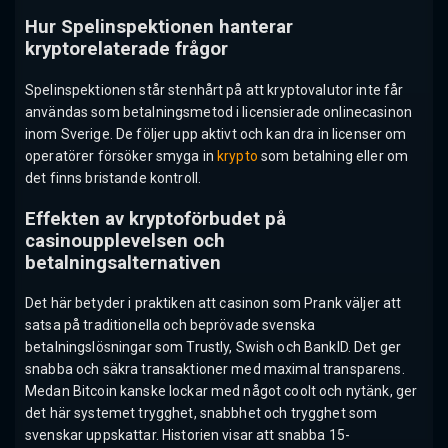
Hur Spelinspektionen hanterar
kryptorelaterade frågor
Spelinspektionen står stenhårt på att kryptovalutor inte får
användas som betalningsmetod i licensierade onlinecasinon
inom Sverige. De följer upp aktivt och kan dra in licenser om
operatörer försöker smyga in
krypto
som betalning eller om
det finns bristande kontroll.
Effekten av kryptoförbudet på
casinoupplevelsen och
betalningsalternativen
Det här betyder i praktiken att casinon som Prank väljer att
satsa på traditionella och beprövade svenska
betalningslösningar som Trustly, Swish och BankID. Det ger
snabba och säkra transaktioner med maximal transparens.
Medan Bitcoin kanske lockar med något coolt och nytänk, ger
det här systemet trygghet, snabbhet och trygghet som
svenskar uppskattar. Historien visar att snabba 15-