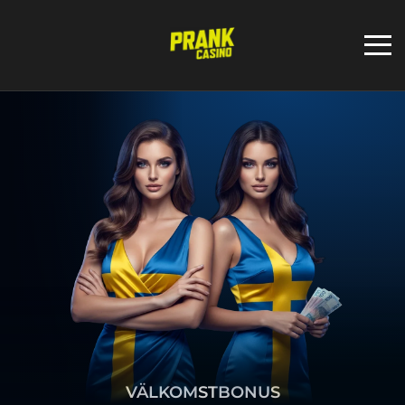
VÄLKOMSTBONUS