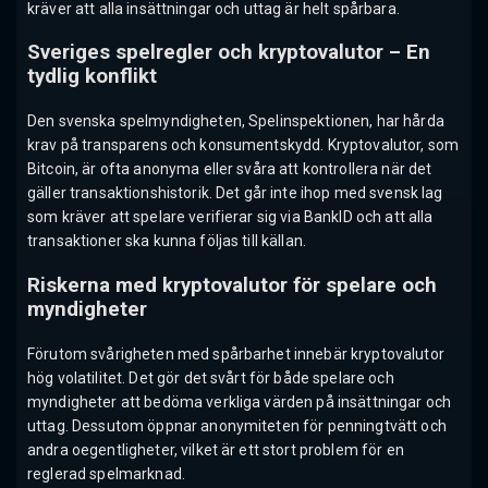
kräver att alla insättningar och uttag är helt spårbara.
Sveriges spelregler och kryptovalutor – En
tydlig konflikt
Den svenska spelmyndigheten, Spelinspektionen, har hårda
krav på transparens och konsumentskydd. Kryptovalutor, som
Bitcoin, är ofta anonyma eller svåra att kontrollera när det
gäller transaktionshistorik. Det går inte ihop med svensk lag
som kräver att spelare verifierar sig via BankID och att alla
transaktioner ska kunna följas till källan.
Riskerna med kryptovalutor för spelare och
myndigheter
Förutom svårigheten med spårbarhet innebär kryptovalutor
hög volatilitet. Det gör det svårt för både spelare och
myndigheter att bedöma verkliga värden på insättningar och
uttag. Dessutom öppnar anonymiteten för penningtvätt och
andra oegentligheter, vilket är ett stort problem för en
reglerad spelmarknad.