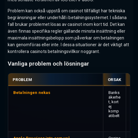
Problem kan också uppstå om casinot tillfälligt har tekniska
begränsningar eller underhåll i betalningssystemet. I sådana
fall brukar problemet lösas av casinot inom kort tid. Det kan
även finnas specifika regler gällande minsta insättning eller
maximala insättningsbelopp som påverkar om betalningen
kan genomföras eller inte. I dessa situationer är det viktigt att
kontrollera casinots betalningsvillkor noggrant.
Vanliga problem och lösningar
PROBLEM
ORSAK
LÖ
Betalningen nekas
Banks
Kon
äkerhe
a
t, kort
ban
ej
inst
komp
gar
atibelt
kor
spe
pati