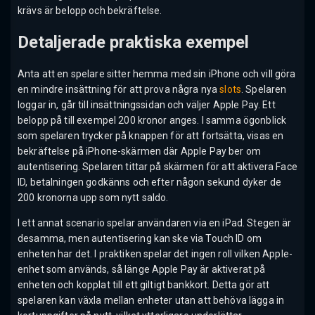
krävs är belopp och bekräftelse.
Detaljerade praktiska exempel
Anta att en spelare sitter hemma med sin iPhone och vill göra
en mindre insättning för att prova några nya
slots
. Spelaren
loggar in, går till insättningssidan och väljer Apple Pay. Ett
belopp på till exempel 200 kronor anges. I samma ögonblick
som spelaren trycker på knappen för att fortsätta, visas en
bekräftelse på iPhone-skärmen där Apple Pay ber om
autentisering. Spelaren tittar på skärmen för att aktivera Face
ID, betalningen godkänns och efter någon sekund dyker de
200 kronorna upp som nytt saldo.
I ett annat scenario spelar användaren via en iPad. Stegen är
desamma, men autentisering kan ske via Touch ID om
enheten har det. I praktiken spelar det ingen roll vilken Apple-
enhet som används, så länge Apple Pay är aktiverat på
enheten och kopplat till ett giltigt bankkort. Detta gör att
spelaren kan växla mellan enheter utan att behöva lägga in