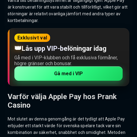
vänta tills betalningssystemet är tillgängligt igen. Apple Pay
är konstruerat för att vara stabilt och tillförlitligt, vilket gör att
störningar är relativt ovanliga jämfört med andra typer av
kortbetalningar.
Exklusivt val
👑
Lås upp VIP-belöningar idag
Gå med i VIP-klubben och få exklusiva förmåner,
högre gränser och bonusar.
Gå med i VIP
Varför välja Apple Pay hos Prank
Casino
Mot slutet av denna genomgång är det tydligt att Apple Pay
erbjuder ett starkt värde för svenska spelare tack vare sin
kombination av säkerhet, snabbhet och smidighet. Metoden