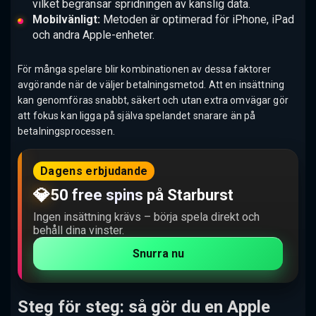
vilket begränsar spridningen av känslig data.
Mobilvänligt:
Metoden är optimerad för iPhone, iPad
och andra Apple-enheter.
För många spelare blir kombinationen av dessa faktorer
avgörande när de väljer betalningsmetod. Att en insättning
kan genomföras snabbt, säkert och utan extra omvägar gör
att fokus kan ligga på själva spelandet snarare än på
betalningsprocessen.
Dagens erbjudande
💎
50 free spins på Starburst
Ingen insättning krävs – börja spela direkt och
behåll dina vinster.
Snurra nu
Steg för steg: så gör du en Apple