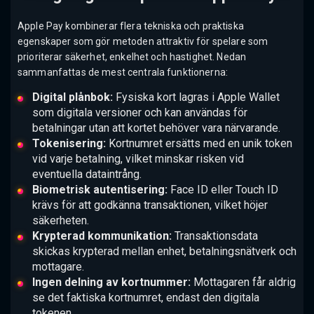
Apple Pay kombinerar flera tekniska och praktiska
egenskaper som gör metoden attraktiv för spelare som
prioriterar säkerhet, enkelhet och hastighet. Nedan
sammanfattas de mest centrala funktionerna:
Digital plånbok:
Fysiska kort lagras i Apple Wallet
som digitala versioner och kan användas för
betalningar utan att kortet behöver vara närvarande.
Tokenisering:
Kortnumret ersätts med en unik token
vid varje betalning, vilket minskar risken vid
eventuella dataintrång.
Biometrisk autentisering:
Face ID eller Touch ID
krävs för att godkänna transaktionen, vilket höjer
säkerheten.
Krypterad kommunikation:
Transaktionsdata
skickas krypterad mellan enhet, betalningsnätverk och
mottagare.
Ingen delning av kortnummer:
Mottagaren får aldrig
se det faktiska kortnumret, endast den digitala
tokenen.