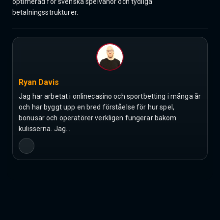
optimerad för svenska spelvanor och tydliga
betalningsstrukturer.
Ryan Davis
Jag har arbetat i onlinecasino och sportbetting i många år
och har byggt upp en bred förståelse för hur spel,
bonusar och operatörer verkligen fungerar bakom
kulisserna. Jag…