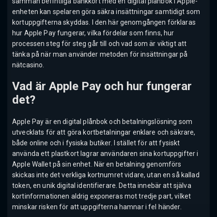
samman befintliga bankkort med en digital plånbok i Apple-
enheten kan spelaren göra säkra insättningar samtidigt som
kortuppgifterna skyddas. I den här genomgången förklaras
hur Apple Pay fungerar, vilka fördelar som finns, hur
processen steg för steg går till och vad som är viktigt att
tänka på när man använder metoden för insättningar på
nätcasino.
Vad är Apple Pay och hur fungerar
det?
Apple Pay är en digital plånbok och betalningslösning som
utvecklats för att göra kortbetalningar enklare och säkrare,
både online och i fysiska butiker. I stället för att fysiskt
använda ett plastkort lagrar användaren sina kortuppgifter i
Apple Wallet på sin enhet. När en betalning genomförs
skickas inte det verkliga kortnumret vidare, utan en så kallad
token, en unik digital identifierare. Detta innebär att själva
kortinformationen aldrig exponeras mot tredje part, vilket
minskar risken för att uppgifterna hamnar i fel händer.