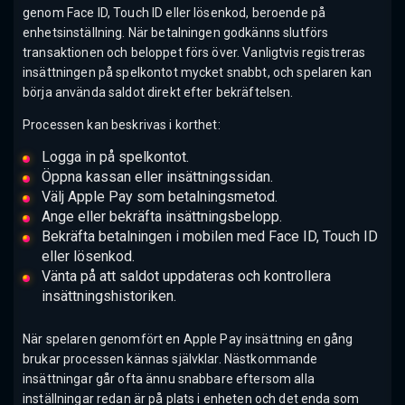
genom Face ID, Touch ID eller lösenkod, beroende på
enhetsinställning. När betalningen godkänns slutförs
transaktionen och beloppet förs över. Vanligtvis registreras
insättningen på spelkontot mycket snabbt, och spelaren kan
börja använda saldot direkt efter bekräftelsen.
Processen kan beskrivas i korthet:
Logga in på spelkontot.
Öppna kassan eller insättningssidan.
Välj Apple Pay som betalningsmetod.
Ange eller bekräfta insättningsbelopp.
Bekräfta betalningen i mobilen med Face ID, Touch ID
eller lösenkod.
Vänta på att saldot uppdateras och kontrollera
insättningshistoriken.
När spelaren genomfört en Apple Pay insättning en gång
brukar processen kännas självklar. Nästkommande
insättningar går ofta ännu snabbare eftersom alla
inställningar redan är på plats i enheten och det enda som