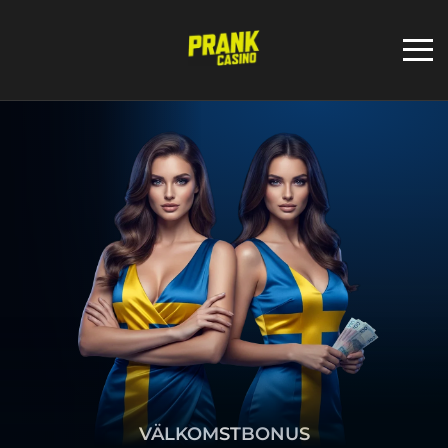
VÄLKOMSTBONUS