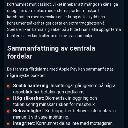
kortnumret mot casinot, vilket innebär att mängden känsliga
uppgifter som delas med externa parter minskar. I
kombination med svenska regler kring dataskydd och
konsumentsäkerhet ger detta en extra trygghetsnivå.
Spelaren kan känna sig säker på att de finansiella uppgifterna
hanteras i en kontrollerad och begränsad miljö.
Sammanfattning av centrala
fördelar
De främsta fördelarna med Apple Pay kan sammanfattas i
några nyckelpunkter:
Snabb hantering:
Insättningar går igenom på några
ögonblick när betalningen godkänns.
Hög säkerhet:
Biometrisk inloggning och
tokenisering minskar risken för missbruk.
Bekvämlighet:
Kortuppgifter behöver inte matas in
manuellt vid varje insättning.
Integritet:
Kortnumret delas inte med mottagaren,