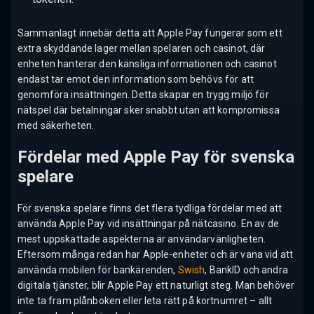
Sammanlagt innebär detta att Apple Pay fungerar som ett
extra skyddande lager mellan spelaren och casinot, där
enheten hanterar den känsliga informationen och casinot
endast tar emot den information som behövs för att
genomföra insättningen. Detta skapar en trygg miljö för
nätspel där betalningar sker snabbt utan att kompromissa
med säkerheten.
Fördelar med Apple Pay för svenska
spelare
För svenska spelare finns det flera tydliga fördelar med att
använda Apple Pay vid insättningar på nätcasino. En av de
mest uppskattade aspekterna är användarvänligheten.
Eftersom många redan har Apple-enheter och är vana vid att
använda mobilen för bankärenden,
Swish
, BankID och andra
digitala tjänster, blir Apple Pay ett naturligt steg. Man behöver
inte ta fram plånboken eller leta rätt på kortnumret – allt